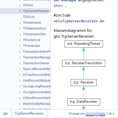
Mehr ...
TAllSet
TcpServerReceiver
#include
TDVList
<
GloTcpServerReceiver.h
>
TOndemand
TOndemandList
Klassendiagramm für
TOndemandSet
glo::TcpServerReceiver:
TPointerList
TPointerSet
TransactionIndexPool
TransactionManager
TransactionOwner
TypeLotRecordAttribute
UCharRecordAttribute
UIntRecordAttribute
ULongLongRecordAttribute
ULongRecordAttribute
UShortRecordAttribute
WatchNotifyManager
WatchSpecification
glo
TcpServerReceiver
Erzeugt von
1.16.1
WriterInfo