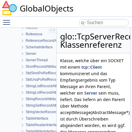
RangeIndexQueryStruct
GlobalObjects
ReaderInfo
ReaderWriterInfo
Toggle main menu visibility
RealIndexPool
Record
glo::TcpServerRece
Reference
ReferenceRecordAttribute
Klassenreferenz
SchemaInterface
Server
Klasse, welche über ein SOCKET
ServerThread
mit einem
tcp::Client
ShortRecordAttribute
kommunizieret und das
StdShrdPoRefRecordAttribute
Empfangsergebnis vom Typ
StdUnqPoRefRecordAttribute
Message an ihren Parent,
StringListRecordAttribute
welcher ein
Server
sein muss,
StringLotRecordAttribute
liefert. Das liefern an den Parent
StringRecordAttribute
über Methode
StringSetRecordAttribute
acceptMessage(AbstractMessage*)
StringVectorRecordAttribute
ist durch Überschreiben
TableInterface
abgeändert worden, es wird ggf.
TableReaderInterface
der
Manager
angesprochen.
TableWriterInterface