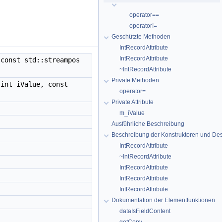
operator==
operator!=
Geschützte Methoden
IntRecordAttribute
IntRecordAttribute
const std::streampos
~IntRecordAttribute
Private Methoden
int iValue, const
operator=
Private Attribute
m_iValue
Ausführliche Beschreibung
Beschreibung der Konstruktoren und Des
IntRecordAttribute
~IntRecordAttribute
IntRecordAttribute
IntRecordAttribute
IntRecordAttribute
Dokumentation der Elementfunktionen
dataIsFieldContent