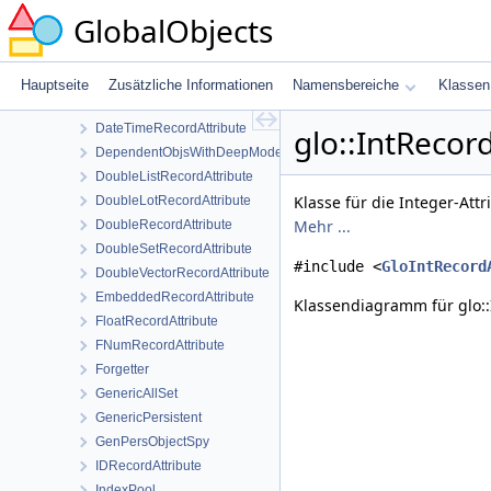
ClientThread
GlobalObjects
CommunicaterThread
Communicator
ComparisionIndexQueryStruct
Hauptseite
Zusätzliche Informationen
Namensbereiche
Klassen
DataStreamer
DateTimeRecordAttribute
glo::IntRecor
DependentObjsWithDeepMode
DoubleListRecordAttribute
Klasse für die Integer-Att
DoubleLotRecordAttribute
Mehr ...
DoubleRecordAttribute
DoubleSetRecordAttribute
#include <
GloIntRecord
DoubleVectorRecordAttribute
EmbeddedRecordAttribute
Klassendiagramm für glo::
FloatRecordAttribute
FNumRecordAttribute
Forgetter
GenericAllSet
GenericPersistent
GenPersObjectSpy
IDRecordAttribute
IndexPool