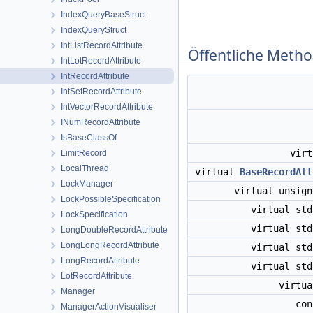
IndexQueryBaseStruct
IndexQueryStruct
IntListRecordAttribute
Öffentliche Meth
IntLotRecordAttribute
IntRecordAttribute
IntSetRecordAttribute
IntVectorRecordAttribute
INumRecordAttribute
IsBaseClassOf
vir
LimitRecord
LocalThread
virtual
BaseRecordAtt
LockManager
virtual unsig
LockPossibleSpecification
virtual st
LockSpecification
virtual st
LongDoubleRecordAttribute
LongLongRecordAttribute
virtual st
LongRecordAttribute
virtual st
LotRecordAttribute
virtu
Manager
co
ManagerActionVisualiser