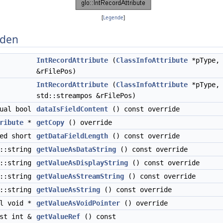
[
Legende
]
oden
IntRecordAttribute
(
ClassInfoAttribute
*pType, 
&rFilePos)
IntRecordAttribute
(
ClassInfoAttribute
*pType, 
std::streampos &rFilePos)
tual bool
dataIsFieldContent
() const override
ribute
*
getCopy
() override
ned short
getDataFieldLength
() const override
d::string
getValueAsDataString
() const override
d::string
getValueAsDisplayString
() const override
d::string
getValueAsStreamString
() const override
d::string
getValueAsString
() const override
al void *
getValueAsVoidPointer
() override
nst int &
getValueRef
() const