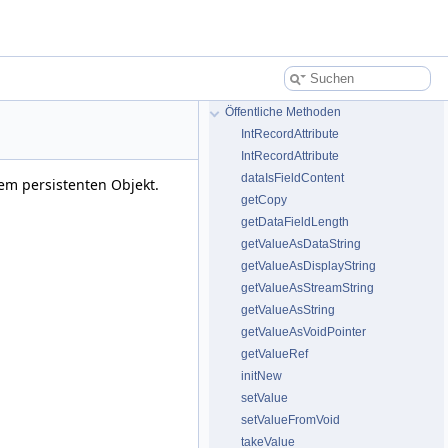
Öffentliche Methoden
IntRecordAttribute
IntRecordAttribute
dataIsFieldContent
nem persistenten Objekt.
getCopy
getDataFieldLength
getValueAsDataString
getValueAsDisplayString
getValueAsStreamString
getValueAsString
getValueAsVoidPointer
getValueRef
initNew
setValue
setValueFromVoid
takeValue