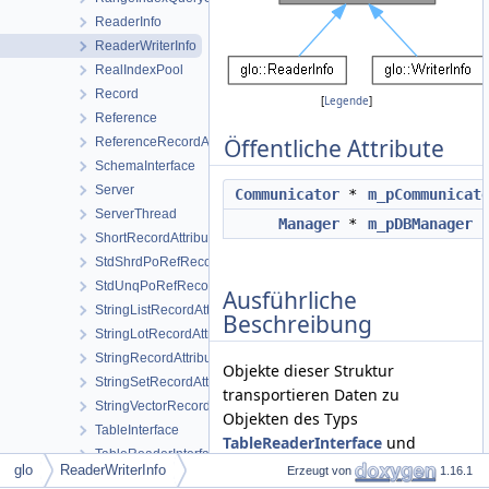
ReaderInfo
ReaderWriterInfo
RealIndexPool
Record
[
Legende
]
Reference
Öffentliche Attribute
ReferenceRecordAttribute
SchemaInterface
Server
Communicator
*
m_pCommunicat
ServerThread
Manager
*
m_pDBManager
ShortRecordAttribute
StdShrdPoRefRecordAttribute
StdUnqPoRefRecordAttribute
Ausführliche
StringListRecordAttribute
Beschreibung
StringLotRecordAttribute
StringRecordAttribute
Objekte dieser Struktur
StringSetRecordAttribute
transportieren Daten zu
StringVectorRecordAttribute
Objekten des Typs
TableInterface
TableReaderInterface
und
TableReaderInterface
TableWriterInterface
.
glo
ReaderWriterInfo
Erzeugt von
1.16.1
TableWriterInterface