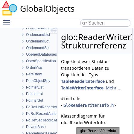
ObjIDRecordAttribute
GlobalObjects
ObjIDRecordTuple
OdRefListRecordAttribute
Toggle main menu visibility
OdRefRecordAttribute
OdRefSetRecordAttribute
glo::ReaderWriter
OndemandList
OndemandLot
Strukturreferenz
OndemandSet
OpenedDatabases
Objekte dieser Struktur
OpenSpecification
transportieren Daten zu
OrderMsg
Objekten des Typs
Persistent
TableReaderInterface
und
PersObjectSpy
TableWriterInterface
.
Mehr ...
PointerList
PointerLot
#include
PointerSet
<
GloReaderWriterInfo.h
>
PoRefListRecordAttribute
PoRefRecordAttribute
Klassendiagramm für
PoRefSetRecordAttribute
glo::ReaderWriterInfo:
PrivateBase
RangeIndexQueryStruct