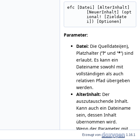
efc [Datei] [AlterInhalt] 
[NeuerInhalt] (opt
ional! [Zieldate
i]) [Optionen]
Parameter:
Datei:
Die Quelldatei(en),
Platzhalter (
'?'
und
'*'
) sind
erlaubt. Es kann ein
Dateiname sowohl mit
vollständigen als auch
relativen Pfad übergeben
werden.
AlterInhalt:
Der
auszutauschende Inhalt.
Kann auch ein Dateiname
sein, dessen Inhalt
übernommen wird.
Wenn der Parameter mit
"text:"
bzw.
"t:"
beginnt,
Erzeugt von
1.16.1