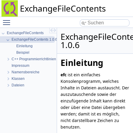
ExchangeFileContents
Toggle main menu visibility
ExchangeFileContents
ExchangeFileCont
ExchangeFileContents 1.0.6
1.0.6
Einleitung
Beispiel
Einleitung
C++ Programmierrichtlinien dieses Projekts
Impressum
Namensbereiche
efc
ist ein einfaches
Klassen
Konsolenprogramm, welches
Dateien
Inhalte in Dateien austauscht. Der
auszutauschende sowie der
einzufügende Inhalt kann direkt
oder über eine Datei übergeben
werden; damit ist es möglich,
nicht darstellbare Zeichen zu
benutzen.